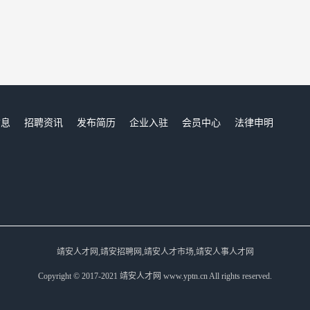
信息
招聘资讯
发布简历
企业入驻
会员中心
法律申明
们
靖安人才网,靖安招聘网,靖安人才市场,靖安人事人才网
Copyright © 2017-2021 靖安人才网 www.yptn.cn All rights reserved.