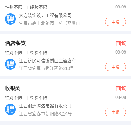
08-08
出纳
保险
性别不限
经验不限
大方装饰设计工程有限公司
编辑
法律
申请
宜春市高士北路园丰苑（丽景山庄对面）
保洁
贸易采购
酒店∕餐饮
面议
跟单
理财顾问
08-08
性别不限
经验不限
江西济民可信锦绣山庄酒店有限公司
其他职位
申请
江西省宜春市秀江西路210号
收银员
面议
08-08
性别不限
经验不限
江西渝洲腾达电器有限公司
申请
江西省宜春市朝阳路3至4号