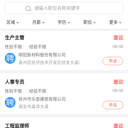
4000-5000元
本科
行政后勤
建筑装潢
确定
区域
月薪
学历
职位
更多
5000-8000元
硕士
销售岗位
教师
生产主管
面议
8000-12000元
博士
文员
护士
08-08
性别不限
经验不限
12000-20000元
财务会计
传单派发
明冠新材料股份有限公司
申请
袁州区经济技术开发区经发大道32号
其他
超市零售
促销导购
网络IT
保健按摩
人事专员
面议
08-08
性别不限
经验不限
快递员
前台接待
抚州市乐恩建筑有限公司
申请
高安市森泽大道
收银员
技术员/工程师
水电/机修
部门经理
工程监理师
面议