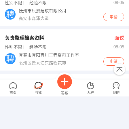
08-05
性别不限
经验不限
抚州市乐恩建筑有限公司
申请
高安市森泽大道
负责整理档案资料
面议
08-05
性别不限
经验不限
宜春市宜阳百川工程资料工作室
申请
袁州区景秀江东路程花苑
设计员
面议
08-05
性别不限
经验不限
首页
搜索
入驻
我的
发布
宜春欧派
申请
宜春明月北路
导购
面议